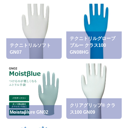
テクニトリルグローブ
テクニトリルソフト
ブルー クラス100
GN07
GN08HG
クリアグリップ® クラ
Moistaβlure GN02
ス100 GN09