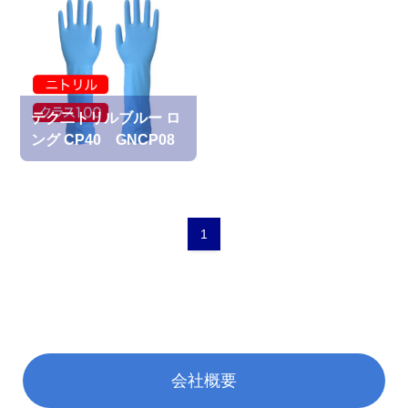
テク二トリルブルー ロ
ング CP40 GNCP08
1
会社概要