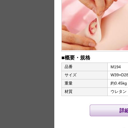
■概要・規格
品番
M194
サイズ
W39×D2
重量
約0.45kg
材質
ウレタン