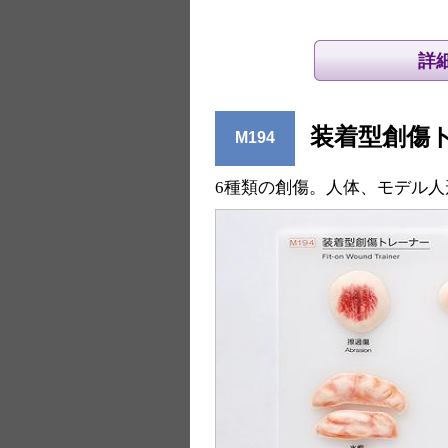
装着型創傷
M194
6種類の創傷。人体、モデル