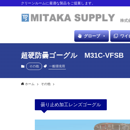
クリーンルームに最適な製品をご提案します。
グローブ
ワイ
超硬防曇ゴーグル M31C-VFSB
一般環境用
その他
ホーム
その他
曇り止め加工レンズゴーグル