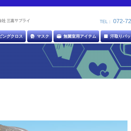
072-7
TEL：
ピングクロス
マスク
無菌室用アイテム
汗取りパッ